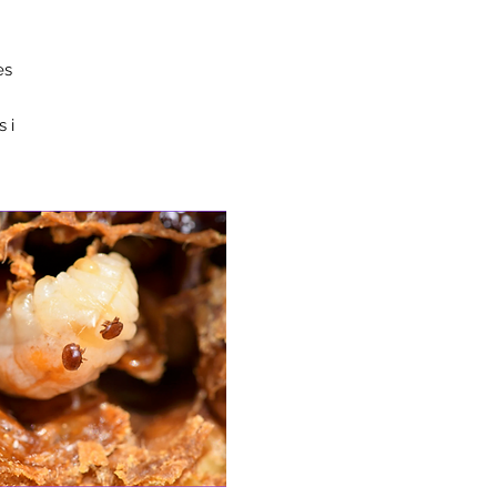
es
 i