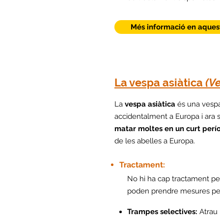
Més informació en aques
La vespa asiàtica
(V
La
vespa asiàtica
és una vespa 
accidentalment a Europa i ara 
matar moltes en un curt per
de les abelles a Europa.
Tractament:
No hi ha cap tractament per
poden prendre mesures per 
Trampes selectives:
Atrau