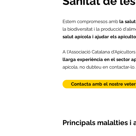
Sanitat de les
Estem compromesos amb
la salut
la biodiversitat i la producció d'ali
salut apícola i ajudar els apicult
A l'Associació Catalana d'Apiculto
llarga experiència en el sector a
apícola, no dubteu en contactar-lo.
Contacta amb el nostre veter
Principals malalties i