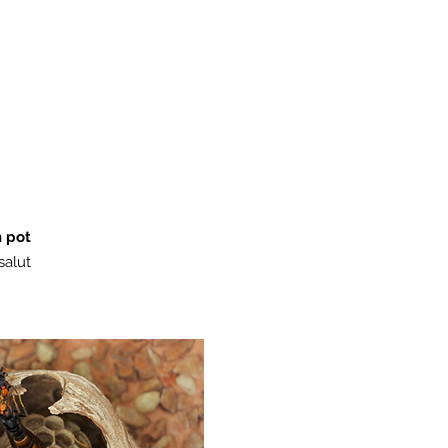
n pot
salut