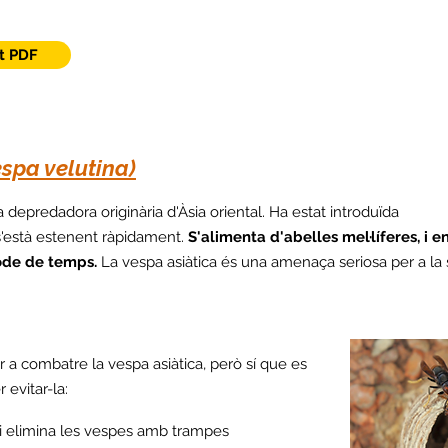
t PDF
espa velutina)
depredadora originària d'Àsia oriental. Ha estat introduïda
s'està estenent ràpidament.
S'alimenta d'abelles mel·líferes, i e
íode de temps.
La vespa asiàtica és una amenaça seriosa per a la 
 a combatre la vespa asiàtica, però sí que es
evitar-la:
 i elimina les vespes amb trampes