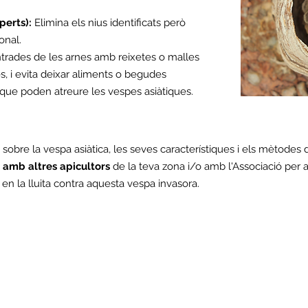
perts):
Elimina els nius identificats però
onal.
ntrades de les arnes amb reixetes o malles
cés, i evita deixar aliments o begudes
ja que poden atreure les vespes asiàtiques.
sobre la vespa asiàtica, les seves característiques i els mètodes 
a amb altres apicultors
de la teva zona i/o amb l'Associació per 
 en la lluita contra aquesta vespa invasora.