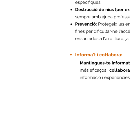
específiques.
Destrucció de nius (per ex
sempre amb ajuda professi
Prevenció:
Protegeix les e
fines per dificultar-ne l'ac
ensucrades a l'aire lliure, 
Informa't i col·labora:
Mantingues-te informat
més eficaços i
col·labor
informació i experiències